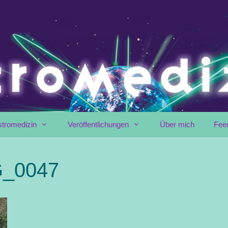
stromedizin
Veröffentlichungen
Über mich
Fee
G_0047