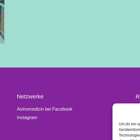
Netzwerke
R
Astromedizin bei Facebook
K
Instagram
I
Um dir ein o
D
Geräteinfor
Li
Technologien