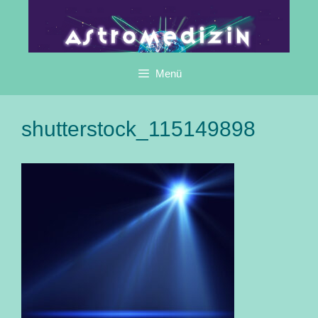
Zum
Inhalt
springen
Menü
shutterstock_115149898