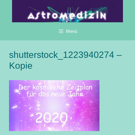
Zum
Inhalt
springen
Menü
shutterstock_1223940274 –
Kopie