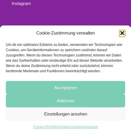
Instagram
Cookie-Zustimmung verwalten
Rechtliches
Um dir ein optimales Erlebnis zu bieten, verwenden wir Technologien wie
Kontakt
Cookies, um Geräteinformationen zu speichern und/oder darauf
Impressum
zuzugreifen. Wenn du diesen Technologien zustimmst, können wir Daten
wie das Surfverhalten oder eindeutige IDs auf dieser Website verarbeiten.
Datenschutz
Wenn du deine Zustimmung nicht erteilst oder zurückziehst, können
Links
bestimmte Merkmale und Funktionen beeinträchtigt werden.
Cookie-Richtlinie (EU)
Akzeptieren
Ablehnen
© 2016-2019 · Heide Trautmann
Einstellungen ansehen
Copyright © 2016 · Heide Trautmann
Cookie-Richtlinie
Datenschutz
Impressum