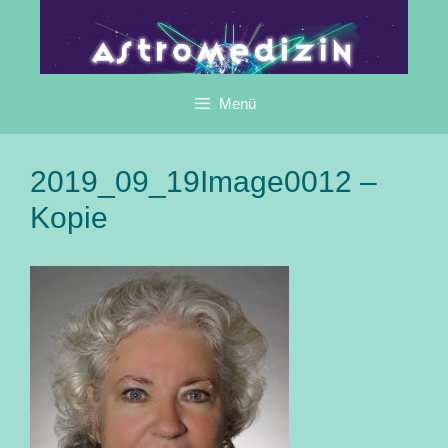
Zum
Inhalt
springen
Menü
2019_09_19Image0012 –
Kopie