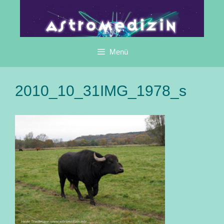
Zum
Inhalt
springen
Menü
2010_10_31IMG_1978_s