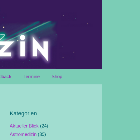
dback
Termine
Shop
Kategorien
Aktueller Blick
(24)
Astromedizin
(39)