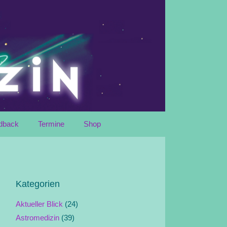
dback
Termine
Shop
Kategorien
Aktueller Blick
(24)
Astromedizin
(39)