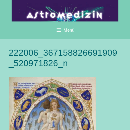
Zum
Inhalt
springen
Menü
222006_367158826691909
_520971826_n