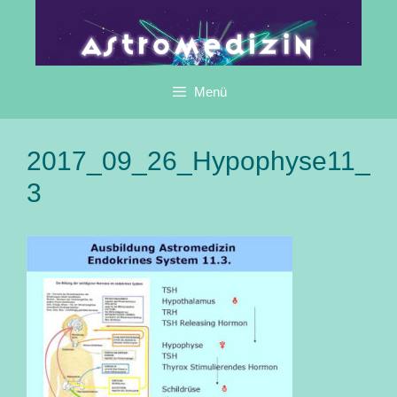
Zum
Inhalt
springen
Menü
2017_09_26_Hypophyse11_
3