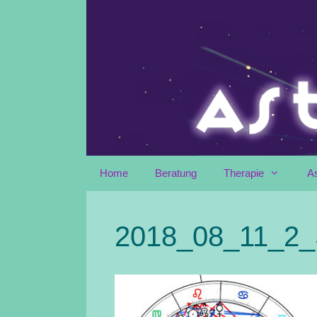
Zum
Inhalt
springen
Home
Beratung
Therapie
A
2018_08_11_2_