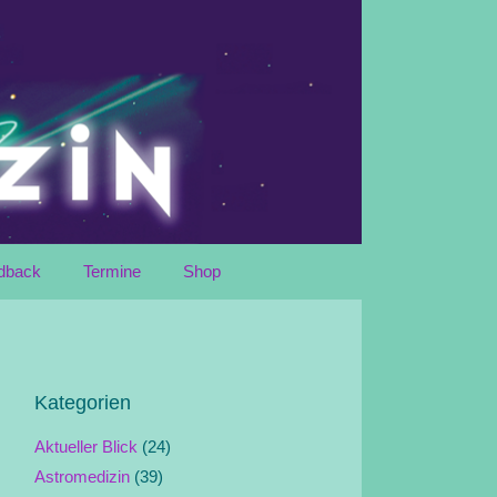
dback
Termine
Shop
Kategorien
Aktueller Blick
(24)
Astromedizin
(39)