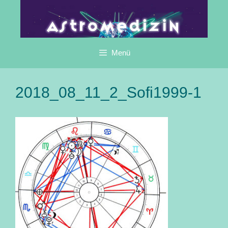
Zum
Inhalt
springen
Menü
2018_08_11_2_Sofi1999-1