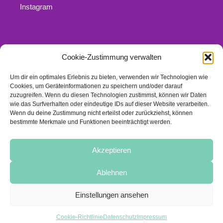
Instagram
Cookie-Zustimmung verwalten
Rechtliches
Um dir ein optimales Erlebnis zu bieten, verwenden wir Technologien wie
Kontakt
Cookies, um Geräteinformationen zu speichern und/oder darauf
Impressum
zuzugreifen. Wenn du diesen Technologien zustimmst, können wir Daten
wie das Surfverhalten oder eindeutige IDs auf dieser Website verarbeiten.
Datenschutz
Wenn du deine Zustimmung nicht erteilst oder zurückziehst, können
Links
bestimmte Merkmale und Funktionen beeinträchtigt werden.
Cookie-Richtlinie (EU)
Akzeptieren
Ablehnen
© 2016-2019 · Heide Trautmann
Einstellungen ansehen
Copyright © 2016 · Heide Trautmann
Cookie-Richtlinie
Datenschutz
Impressum