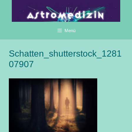
Zum
Inhalt
springen
Menü
Schatten_shutterstock_1281
07907