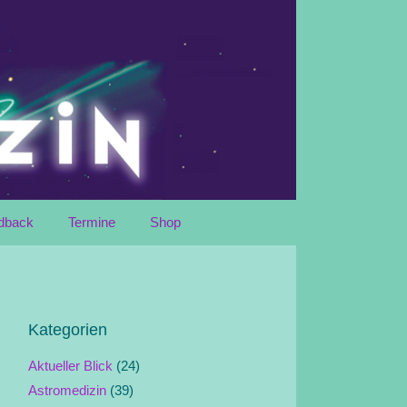
dback
Termine
Shop
Kategorien
Aktueller Blick
(24)
Astromedizin
(39)