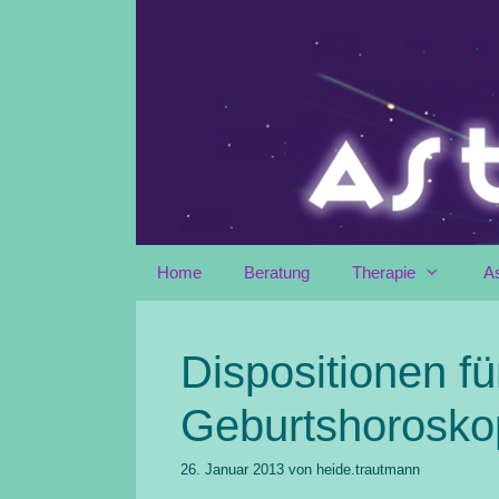
Zum
Inhalt
springen
Home
Beratung
Therapie
A
Dispositionen f
Geburtshorosko
26. Januar 2013
von
heide.trautmann