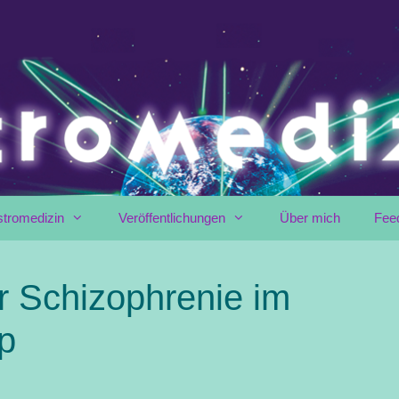
stromedizin
Veröffentlichungen
Über mich
Fee
ür Schizophrenie im
p